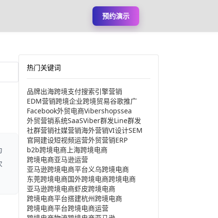
预约演示
热门关键词
品牌出海
跨境支付
搜索引擎营销
EDM营销
跨境企业
跨境贸易
谷歌推广
Facebook
外贸电商
Viber
shopssea
外贸营销系统
SaaS
Viber群发
Line群发
社群营销
社媒营销
海外营销
VI设计
SEM
官网建设
短视频运营
外贸营销
ERP
b2b跨境电商
上海跨境电商
为
跨境电商亚马逊运营
次
亚马逊跨境电商平台
义乌跨境电商
东莞跨境电商
国外跨境电商
跨境电商
亚马逊跨境电商
虾皮跨境电商
跨境电商平台搭建
杭州跨境电商
跨境电商平台
跨境电商运营
跨境电商物流
跨境电商亚马逊