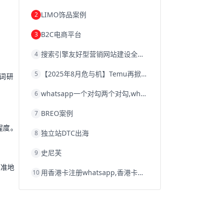
韩国跨境电商
跨境电商退税
LIMO饰品案例
2
沈阳跨境电商
跨境电商服务平台
欧洲跨境电商
跨境电商关税
B2C电商平台
3
跨境电商网店
跨境电商物流模式
跨境电商建站
跨境电商国际物流
搜索引擎友好型营销网站建设全攻略
4
跨境电商结算
浙江跨境电商
宁波跨境电商
跨境电商的模式
【2025年8月危与机】Temu再掀封店风暴，独立站才是跨境卖家的避险通道
5
跨境电商优势
跨境电商的优势
seo运营
词研
seo优化
seo
Shopify
独立站
whatsapp一个对勾两个对勾,whatsapp对勾代表什么意思
6
whatsapp群发
BREO案例
7
程度。
独立站DTC出海
8
史尼芙
9
精准地
用香港卡注册whatsapp,香港卡不能注册whatsapp
10