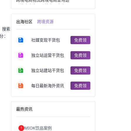
跨境电商产品
跨境出口电商
跨境电商出口
出口跨境电商
跨境电商企业
深圳跨境电商
出海社区
跨境资源
跨境电商分析
进口跨境电商
。搜索
跨境电商服务
广州跨境电商
跨境电商市场
跨境电商创业
分：
社媒变现干货包
免费领
跨境电商注册
跨境电商开店
跨境电商营销
跨境电商网站
跨境电商商品
个人跨境电商
独立站运营干货包
免费领
跨境电商案例
国内跨境电商
跨境电商管理
跨境电商卖家
郑州跨境电商
跨境电商趋势
独立站建站干货包
免费领
广东跨境电商
跨境电商支付
阿里跨境电商
全球跨境电商
每日最新海外资讯
免费领
跨境电商费用
美国跨境电商
跨境电商仓储
跨境电商推广
河南跨境电商
日本跨境电商
天津跨境电商
东南亚跨境电商
最热资讯
跨境电商教程
成都跨境电商
独立站跨境电商
跨境电商独立站
跨境电商b2b
阿里巴巴跨境电商
MIOK饮品案例
1
跨境电商erp
西安跨境电商