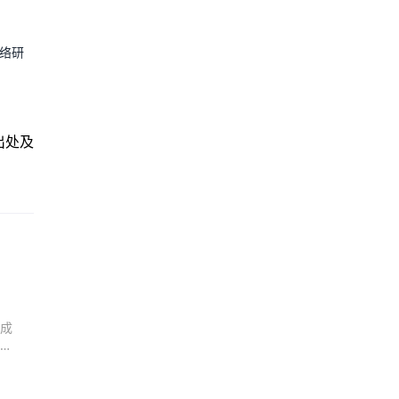
络研
出处及
成
好