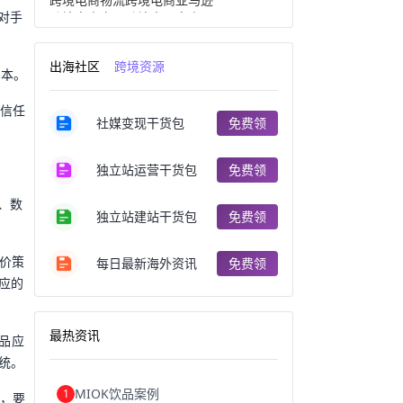
对手
跨境电商产品
跨境出口电商
跨境电商出口
出口跨境电商
跨境电商企业
深圳跨境电商
出海社区
跨境资源
跨境电商分析
进口跨境电商
成本。
跨境电商服务
广州跨境电商
跨境电商市场
跨境电商创业
的信任
社媒变现干货包
免费领
跨境电商注册
跨境电商开店
跨境电商营销
跨境电商网站
跨境电商商品
个人跨境电商
独立站运营干货包
免费领
跨境电商案例
国内跨境电商
跨境电商管理
跨境电商卖家
、数
郑州跨境电商
跨境电商趋势
独立站建站干货包
免费领
广东跨境电商
跨境电商支付
阿里跨境电商
全球跨境电商
定价策
每日最新海外资讯
免费领
跨境电商费用
美国跨境电商
应的
跨境电商仓储
跨境电商推广
河南跨境电商
日本跨境电商
天津跨境电商
东南亚跨境电商
最热资讯
产品应
跨境电商教程
成都跨境电商
独立站跨境电商
跨境电商独立站
统。
跨境电商b2b
阿里巴巴跨境电商
MIOK饮品案例
1
跨境电商erp
西安跨境电商
时，要