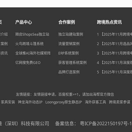
页
产品中心
合作案例
跨境热点资讯
司介绍
顺店ShopsSea独立站
独立站建站案例
1 【2025年11月跨
变局】eBay店铺升级
户案例
火鸟跨境斗篷系统
流量营销案例
独立站流量自主权如
2 【2025年11月选
围？
俄罗斯安眠药需求激
海资讯
全球推AI海外社媒矩阵
ERP系统案例
后，跨境电商如何抢
3 【2025年11月跨
排毒与助眠市场？
机遇】沃尔玛自配送
亿网搜免费GEO
获客管理系统案例
宽，独立站卖家如何
4 【2025年11月深
围？
中国汽车暴增英国销
品牌打造案例
后，跨境电商如何用“
5 【2025年11月深
量”破局增长困局？
海关总署数据新高，
商如何抓住出海“增长
利”？
友情链接：友情链接申请，百度权重>=1，请加出海帮官方微信
家具安装
神龙海外动态IP
Loongproxy原生静态IP
海外获客工具
跨境卖家参谋
量（深圳）科技有限公司
备案信息：
粤ICP备2022150197号-1