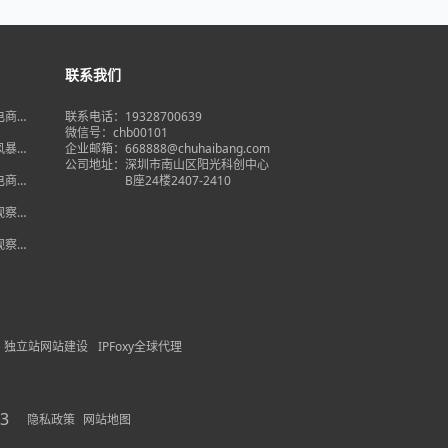
联系我们
境电商大
联系电话：19328700639
在即，
微信号：chb00101
何突
品风暴】
企业邮箱：668888@chuhaibang.com
增背
公司地址：
深圳市南山区阳光科创中心
占数字
境电商新
B座24楼2407-2410
政策放
借势突
度观察】
量背
自主流
度观察】
跨境电
红
独立站网站建设
IPFoxy全球代理
3
隐私政策
网站地图