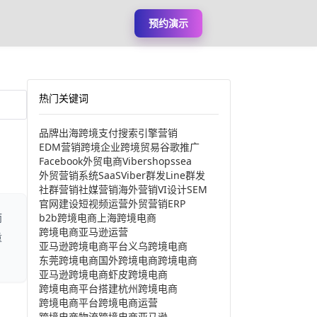
预约演示
热门关键词
品牌出海
跨境支付
搜索引擎营销
EDM营销
跨境企业
跨境贸易
谷歌推广
Facebook
外贸电商
Viber
shopssea
外贸营销系统
SaaS
Viber群发
Line群发
社群营销
社媒营销
海外营销
VI设计
SEM
官网建设
短视频运营
外贸营销
ERP
b2b跨境电商
上海跨境电商
而
跨境电商亚马逊运营
重
亚马逊跨境电商平台
义乌跨境电商
东莞跨境电商
国外跨境电商
跨境电商
亚马逊跨境电商
虾皮跨境电商
跨境电商平台搭建
杭州跨境电商
跨境电商平台
跨境电商运营
跨境电商物流
跨境电商亚马逊