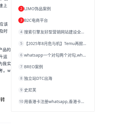
韩国跨境电商
跨境电商退税
速上
LIMO饰品案例
2
沈阳跨境电商
跨境电商服务平台
欧洲跨境电商
跨境电商关税
B2C电商平台
3
跨境电商网店
跨境电商物流模式
品应该
跨境电商建站
跨境电商国际物流
及时
搜索引擎友好型营销网站建设全攻略
4
跨境电商结算
浙江跨境电商
宁波跨境电商
跨境电商的模式
【2025年8月危与机】Temu再掀封店风暴，独立站才是跨境卖家的避险通道
5
跨境电商优势
跨境电商的优势
seo运营
产品的
seo优化
seo
Shopify
独立站
whatsapp一个对勾两个对勾,whatsapp对勾代表什么意思
6
whatsapp群发
升运
为我实
BREO案例
7
考。w
独立站DTC出海
8
史尼芙
9
需转
用香港卡注册whatsapp,香港卡不能注册whatsapp
10