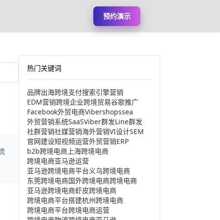
预约演示
热门关键词
品牌出海
跨境支付
搜索引擎营销
EDM营销
跨境企业
跨境贸易
谷歌推广
Facebook
外贸电商
Viber
shopssea
外贸营销系统
SaaS
Viber群发
Line群发
社群营销
社媒营销
海外营销
VI设计
SEM
官网建设
短视频运营
外贸营销
ERP
b2b跨境电商
上海跨境电商
流
跨境电商亚马逊运营
亚马逊跨境电商平台
义乌跨境电商
东莞跨境电商
国外跨境电商
跨境电商
亚马逊跨境电商
虾皮跨境电商
跨境电商平台搭建
杭州跨境电商
跨境电商平台
跨境电商运营
跨境电商物流
跨境电商亚马逊