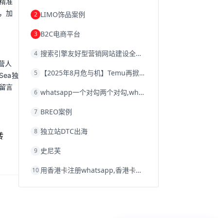
精准
韩国跨境电商
跨境电商退税
，加
LIMO饰品案例
2
沈阳跨境电商
跨境电商服务平台
欧洲跨境电商
跨境电商关税
B2C电商平台
3
跨境电商网店
跨境电商物流模式
跨境电商建站
跨境电商国际物流
搜索引擎友好型营销网站建设全攻略
4
跨境电商结算
浙江跨境电商
营人
宁波跨境电商
跨境电商的模式
【2025年8月危与机】Temu再掀封店风暴，独立站才是跨境卖家的避险通道
5
跨境电商优势
跨境电商的优势
seo运营
ea独
seo优化
seo
Shopify
独立站
留言
whatsapp一个对勾两个对勾,whatsapp对勾代表什么意思
6
whatsapp群发
BREO案例
7
独立站DTC出海
8
转
史尼芙
9
用香港卡注册whatsapp,香港卡不能注册whatsapp
10