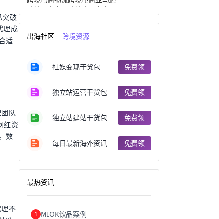
跨境电商产品
跨境出口电商
已突破
跨境电商出口
出口跨境电商
代理成
跨境电商企业
深圳跨境电商
出海社区
跨境资源
跨境电商分析
进口跨境电商
合适
跨境电商服务
广州跨境电商
跨境电商市场
跨境电商创业
社媒变现干货包
免费领
跨境电商注册
跨境电商开店
跨境电商营销
跨境电商网站
跨境电商商品
个人跨境电商
独立站运营干货包
免费领
跨境电商案例
国内跨境电商
跨境电商管理
跨境电商卖家
理团队
郑州跨境电商
跨境电商趋势
独立站建站干货包
免费领
、网红资
广东跨境电商
跨境电商支付
。数
阿里跨境电商
全球跨境电商
每日最新海外资讯
免费领
跨境电商费用
美国跨境电商
跨境电商仓储
跨境电商推广
河南跨境电商
日本跨境电商
天津跨境电商
东南亚跨境电商
最热资讯
跨境电商教程
成都跨境电商
独立站跨境电商
跨境电商独立站
跨境电商b2b
阿里巴巴跨境电商
代理不
MIOK饮品案例
1
跨境电商erp
西安跨境电商