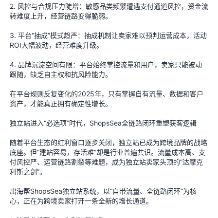
2. 风控与合规压力陡增：敏感品类频繁遭遇支付通道风控，资金流
转难度上升，经营链路变得脆弱。
3. 平台“抽成”模式趋严：抽成机制让卖家难以预判运营成本，活动
ROI大幅波动，经营难度升级。
4. 品牌沉淀空间有限：平台始终掌控流量和用户，卖家只能被动
跟随，缺乏自主权和抗风险能力。
在平台规则反复变化的2025年，只有掌握自有流量、数据和客户
资产，才能真正拥有确定性增长。
独立站进入“必选项”时代，ShopsSea全链路闭环重塑获客逻辑
随着平台生态的红利窗口逐步关闭，独立站已成为跨境品牌的战略
底座。但“建站容易，存活难”却是行业普遍共识。流量成本高、支
付风控严、运营链路割裂等难题，成为独立站卖家头顶的“达摩克
利斯之剑”。
出海帮ShopsSea独立站系统，以“自带流量、全链路闭环”为核
心，正在为跨境卖家打开一条全新的增长通道。