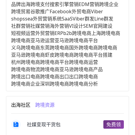
品牌出海
跨境支付
搜索引擎营销
EDM营销
跨境企业
跨境贸易
谷歌推广
Facebook
外贸电商
Viber
shopssea
外贸营销系统
SaaS
Viber群发
Line群发
社群营销
社媒营销
海外营销
VI设计
SEM
官网建设
短视频运营
外贸营销
ERP
b2b跨境电商
上海跨境电商
跨境电商亚马逊运营
亚马逊跨境电商平台
义乌跨境电商
东莞跨境电商
国外跨境电商
跨境电商
亚马逊跨境电商
虾皮跨境电商
跨境电商平台搭建
杭州跨境电商
跨境电商平台
跨境电商运营
跨境电商物流
跨境电商亚马逊
跨境电商产品
跨境出口电商
跨境电商出口
出口跨境电商
跨境电商企业
深圳跨境电商
跨境电商分析
进口跨境电商
跨境电商服务
广州跨境电商
跨境电商市场
跨境电商创业
跨境电商注册
出海社区
跨境资源
跨境电商开店
跨境电商营销
跨境电商网站
跨境电商商品
个人跨境电商
跨境电商案例
国内跨境电商
跨境电商管理
跨境电商卖家
社媒变现干货包
免费领
郑州跨境电商
跨境电商趋势
广东跨境电商
跨境电商支付
阿里跨境电商
全球跨境电商