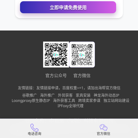
您的姓名
您的电话
公司名称
官方公众号
官方微信
需求描述
友情链接：友情链接申请，百度权重>=1，请加出海帮官方微信
谷歌推广
海外推广
外贸获客
家具安装
神龙海外动态IP
Loongproxy原生静态IP
海外获客工具
跨境卖家参谋
独立站网站建设
IPFoxy全球代理
请确保您填写的联系方式无误，以便我们第一时间联系到
公司名称：
中巨量（深圳）科技有限公司
立即申请免费使用
备案信息：
粤ICP备2022150197号-13
隐私政策
网站地图
电话咨询
官方微信