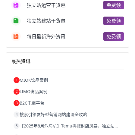
独立站运营干货包
免费领
跨境电商费用
美国跨境电商
跨境电商仓储
跨境电商推广
河南跨境电商
日本跨境电商
独立站建站干货包
免费领
天津跨境电商
东南亚跨境电商
跨境电商教程
成都跨境电商
独立站跨境电商
跨境电商独立站
跨境电商b2b
阿里巴巴跨境电商
跨境电商erp
每日最新海外资讯
免费领
西安跨境电商
韩国跨境电商
跨境电商退税
沈阳跨境电商
跨境电商服务平台
欧洲跨境电商
跨境电商关税
跨境电商网店
跨境电商物流模式
最热资讯
跨境电商建站
跨境电商国际物流
跨境电商结算
浙江跨境电商
宁波跨境电商
跨境电商的模式
跨境电商优势
跨境电商的优势
seo运营
seo优化
seo
MIOK饮品案例
1
Shopify
独立站
whatsapp群发
LIMO饰品案例
2
B2C电商平台
3
搜索引擎友好型营销网站建设全攻略
4
【2025年8月危与机】Temu再掀封店风暴，独立站才是跨境卖家的避险通道
5