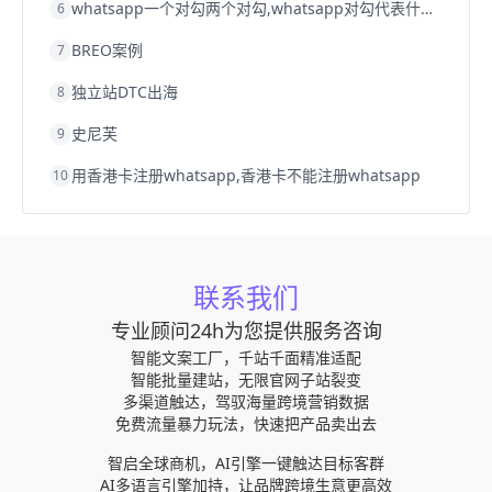
whatsapp一个对勾两个对勾,whatsapp对勾代表什么意思
6
BREO案例
7
独立站DTC出海
8
史尼芙
9
用香港卡注册whatsapp,香港卡不能注册whatsapp
10
联系我们
专业顾问24h为您提供服务咨询
智能文案工厂，千站千面精准适配
智能批量建站，无限官网子站裂变
多渠道触达，驾驭海量跨境营销数据
免费流量暴力玩法，快速把产品卖出去
智启全球商机，AI引擎一键触达目标客群
AI多语言引擎加持，让品牌跨境生意更高效