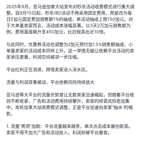
2025年9月，亚马逊加拿大站宣布对秒杀活动收费模式进行重大调
整。自9月15日起，秒杀/BD活动不再采用固定费用，而是改为每
日5加元固定费加销售额1%的抽成，单活动抽成上限150加元。对
于大单量卖家而言，活动成本涨幅显著。以3天2万加元销售额为
例，费用直接飙升至450加元，比旧规高出近10倍。
与此同时，优惠券活动也调整为2加元预付加1.5%销售额抽成，小
单量卖家的活动成本同样上升。这一举措无疑让依赖平台活动的卖
家承压更重，利润空间被进一步压缩。
平台红利正在消退，跨境卖家进入深水区。
流量与利润双重被动，平台依赖风险持续放大
亚马逊等大平台的流量优势曾让无数卖家迅速崛起，但随着平台规
则不断收紧、广告和活动费用持续攀升，卖家的经营风险愈加集
中。本轮加拿大站收费模式调整，正是平台加速向卖家“抽水”的缩
影。
1. 流量“黑洞”加剧：平台流量越来越贵，单次点击成本屡创新高。
卖家不得不加大广告和活动投入，利润却被平台蚕食。