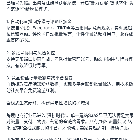
已难以为继。出海帮社媒AI获客系统，开启“暴力获客-智能转化-资
产沉淀”全新增长模式：
1. 自动化直播间狩猎与评论区掘金
系统自动识别Facebook、TikTok等直播间高意向观众，实时发起
私信和互动。评论区自动批量留言，个性化触达精准用户，获客成
本直降67%。
2. 多账号协同与风险防控
支持无限端口协同作战，团队批量管理账号，动态IP伪装与行为模
拟，有效降低封号率。
3. 竞品粉丝批量收割与跨平台裂变
自动抓取竞品活跃粉丝数据，实现多平台联动批量触达，用技术撬
动社交平台免费流量红利。
全栈式生态闭环：构建确定性增长的护城河
跨境电商行业已进入“深耕时代”。单一建站SaaS早已无法满足卖家
对流量、支付、物流、营销的全链路需求。只有具备“流量获取-转
化-留存”全栈式能力的平台，才能帮助卖家穿越周期，持续扩张。