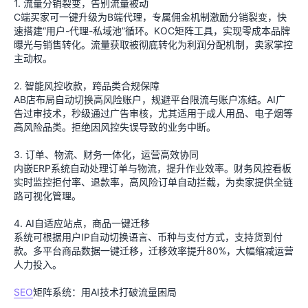
1. 流量分销裂变，告别流量被动
C端买家可一键升级为B端代理，专属佣金机制激励分销裂变，快
速搭建“用户-代理-私域池”循环。KOC矩阵工具，实现零成本品牌
曝光与销售转化。流量获取被彻底转化为利润分配机制，卖家掌控
主动权。
2. 智能风控收款，跨品类合规保障
AB店布局自动切换高风险账户，规避平台限流与账户冻结。AI广
告过审技术，秒级通过广告审核，尤其适用于成人用品、电子烟等
高风险品类。拒绝因风控失误导致的业务中断。
3. 订单、物流、财务一体化，运营高效协同
内嵌ERP系统自动处理订单与物流，提升作业效率。财务风控看板
实时监控拒付率、退款率，高风险订单自动拦截，为卖家提供全链
路可视化管理。
4. AI自适应站点，商品一键迁移
系统可根据用户IP自动切换语言、币种与支付方式，支持货到付
款。多平台商品数据一键迁移，迁移效率提升80%，大幅缩减运营
人力投入。
SEO
矩阵系统：用AI技术打破流量困局