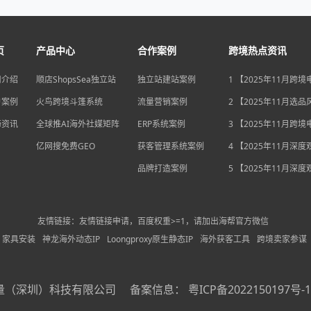
页
产品中心
合作案例
跨境热点资讯
司介绍
顺店ShopsSea独立站
独立站建站案例
1 【2025年11月跨
变局】eBay店铺升级
户案例
火鸟跨境斗篷系统
流量营销案例
独立站流量自主权如
2 【2025年11月选
围？
俄罗斯安眠药需求激
海资讯
全球推AI海外社媒矩阵
ERP系统案例
后，跨境电商如何抢
3 【2025年11月跨
排毒与助眠市场？
机遇】沃尔玛自配送
亿网搜免费GEO
获客管理系统案例
宽，独立站卖家如何
4 【2025年11月深
围？
中国汽车暴增英国销
品牌打造案例
后，跨境电商如何用“
5 【2025年11月深
量”破局增长困局？
海关总署数据新高，
商如何抓住出海“增长
利”？
友情链接：友情链接申请，百度权重>=1，请加出海帮官方微信
家具安装
神龙海外动态IP
Loongproxy原生静态IP
海外获客工具
跨境卖家参谋
量（深圳）科技有限公司
备案信息：
粤ICP备2022150197号-1