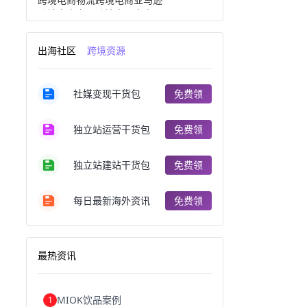
跨境电商产品
跨境出口电商
跨境电商出口
出口跨境电商
跨境电商企业
深圳跨境电商
出海社区
跨境资源
跨境电商分析
进口跨境电商
跨境电商服务
广州跨境电商
跨境电商市场
跨境电商创业
社媒变现干货包
免费领
跨境电商注册
跨境电商开店
跨境电商营销
跨境电商网站
跨境电商商品
个人跨境电商
独立站运营干货包
免费领
跨境电商案例
国内跨境电商
跨境电商管理
跨境电商卖家
郑州跨境电商
跨境电商趋势
独立站建站干货包
免费领
广东跨境电商
跨境电商支付
阿里跨境电商
全球跨境电商
每日最新海外资讯
免费领
跨境电商费用
美国跨境电商
跨境电商仓储
跨境电商推广
河南跨境电商
日本跨境电商
天津跨境电商
东南亚跨境电商
最热资讯
跨境电商教程
成都跨境电商
独立站跨境电商
跨境电商独立站
跨境电商b2b
阿里巴巴跨境电商
MIOK饮品案例
1
跨境电商erp
西安跨境电商