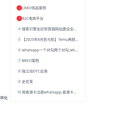
韩国跨境电商
跨境电商退税
LIMO饰品案例
2
沈阳跨境电商
跨境电商服务平台
欧洲跨境电商
跨境电商关税
B2C电商平台
3
跨境电商网店
跨境电商物流模式
跨境电商建站
跨境电商国际物流
搜索引擎友好型营销网站建设全攻略
4
跨境电商结算
浙江跨境电商
宁波跨境电商
跨境电商的模式
【2025年8月危与机】Temu再掀封店风暴，独立站才是跨境卖家的避险通道
5
跨境电商优势
跨境电商的优势
seo运营
seo优化
seo
Shopify
独立站
whatsapp一个对勾两个对勾,whatsapp对勾代表什么意思
6
whatsapp群发
BREO案例
7
独立站DTC出海
8
史尼芙
9
用香港卡注册whatsapp,香港卡不能注册whatsapp
10
测转化