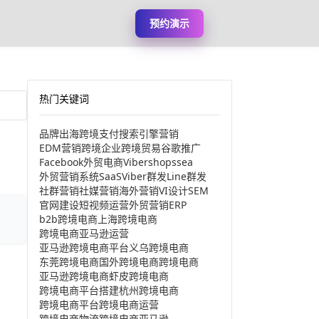
预约演示
热门关键词
品牌出海
跨境支付
搜索引擎营销
EDM营销
跨境企业
跨境贸易
谷歌推广
Facebook
外贸电商
Viber
shopssea
外贸营销系统
SaaS
Viber群发
Line群发
社群营销
社媒营销
海外营销
VI设计
SEM
官网建设
短视频运营
外贸营销
ERP
b2b跨境电商
上海跨境电商
跨境电商亚马逊运营
亚马逊跨境电商平台
义乌跨境电商
东莞跨境电商
国外跨境电商
跨境电商
亚马逊跨境电商
虾皮跨境电商
跨境电商平台搭建
杭州跨境电商
跨境电商平台
跨境电商运营
跨境电商物流
跨境电商亚马逊