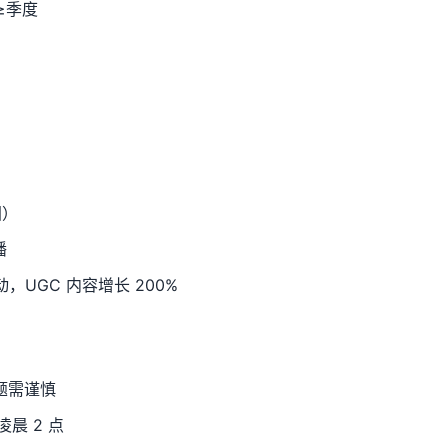
≥季度
国）
播
动，UGC 内容增长 200%
话题需谨慎
凌晨 2 点