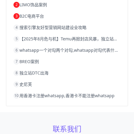
LIMO饰品案例
2
B2C电商平台
3
搜索引擎友好型营销网站建设全攻略
4
【2025年8月危与机】Temu再掀封店风暴，独立站才是跨境卖家的避险通道
5
whatsapp一个对勾两个对勾,whatsapp对勾代表什么意思
6
BREO案例
7
独立站DTC出海
8
史尼芙
9
用香港卡注册whatsapp,香港卡不能注册whatsapp
10
联系我们