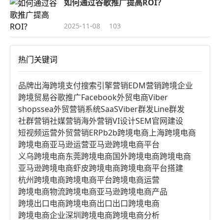
如何通过谷歌推广提高ROI？
2025-11-08
103
热门关键词
品牌出海
跨境支付
搜索引擎营销
EDM营销
跨境企业
跨境贸易
谷歌推广
Facebook
外贸电商
Viber
shopssea
外贸营销系统
SaaS
Viber群发
Line群发
社群营销
社媒营销
海外营销
VI设计
SEM
官网建设
短视频运营
外贸营销
ERP
b2b跨境电商
上海跨境电商
跨境电商亚马逊运营
亚马逊跨境电商平台
义乌跨境电商
东莞跨境电商
国外跨境电商
跨境电商
亚马逊跨境电商
虾皮跨境电商
跨境电商平台搭建
杭州跨境电商
跨境电商平台
跨境电商运营
跨境电商物流
跨境电商亚马逊
跨境电商产品
跨境出口电商
跨境电商出口
出口跨境电商
跨境电商企业
深圳跨境电商
跨境电商分析