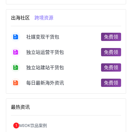
进口跨境电商
跨境电商服务
广州跨境电商
跨境电商市场
跨境电商创业
跨境电商注册
出海社区
跨境资源
跨境电商开店
跨境电商营销
跨境电商网站
跨境电商商品
个人跨境电商
跨境电商案例
国内跨境电商
跨境电商管理
跨境电商卖家
社媒变现干货包
免费领
郑州跨境电商
跨境电商趋势
广东跨境电商
跨境电商支付
阿里跨境电商
全球跨境电商
独立站运营干货包
免费领
跨境电商费用
美国跨境电商
跨境电商仓储
跨境电商推广
河南跨境电商
日本跨境电商
独立站建站干货包
免费领
天津跨境电商
东南亚跨境电商
跨境电商教程
成都跨境电商
独立站跨境电商
跨境电商独立站
跨境电商b2b
阿里巴巴跨境电商
跨境电商erp
每日最新海外资讯
免费领
西安跨境电商
韩国跨境电商
跨境电商退税
沈阳跨境电商
跨境电商服务平台
欧洲跨境电商
跨境电商关税
跨境电商网店
跨境电商物流模式
最热资讯
跨境电商建站
跨境电商国际物流
跨境电商结算
浙江跨境电商
宁波跨境电商
跨境电商的模式
跨境电商优势
跨境电商的优势
seo运营
seo优化
seo
MIOK饮品案例
1
Shopify
独立站
whatsapp群发