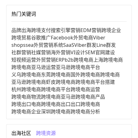
热门关键词
品牌出海
跨境支付
搜索引擎营销
EDM营销
跨境企业
跨境贸易
谷歌推广
Facebook
外贸电商
Viber
shopssea
外贸营销系统
SaaS
Viber群发
Line群发
社群营销
社媒营销
海外营销
VI设计
SEM
官网建设
短视频运营
外贸营销
ERP
b2b跨境电商
上海跨境电商
跨境电商亚马逊运营
亚马逊跨境电商平台
义乌跨境电商
东莞跨境电商
国外跨境电商
跨境电商
亚马逊跨境电商
虾皮跨境电商
跨境电商平台搭建
杭州跨境电商
跨境电商平台
跨境电商运营
跨境电商物流
跨境电商亚马逊
跨境电商产品
跨境出口电商
跨境电商出口
出口跨境电商
跨境电商企业
深圳跨境电商
跨境电商分析
进口跨境电商
跨境电商服务
广州跨境电商
跨境电商市场
跨境电商创业
跨境电商注册
出海社区
跨境资源
跨境电商开店
跨境电商营销
跨境电商网站