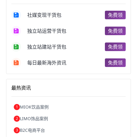
跨境电商商品
个人跨境电商
跨境电商案例
国内跨境电商
跨境电商管理
跨境电商卖家
社媒变现干货包
免费领
郑州跨境电商
跨境电商趋势
广东跨境电商
跨境电商支付
阿里跨境电商
全球跨境电商
独立站运营干货包
免费领
跨境电商费用
美国跨境电商
跨境电商仓储
跨境电商推广
河南跨境电商
日本跨境电商
独立站建站干货包
免费领
天津跨境电商
东南亚跨境电商
跨境电商教程
成都跨境电商
独立站跨境电商
跨境电商独立站
跨境电商b2b
阿里巴巴跨境电商
跨境电商erp
每日最新海外资讯
免费领
西安跨境电商
韩国跨境电商
跨境电商退税
沈阳跨境电商
跨境电商服务平台
欧洲跨境电商
跨境电商关税
跨境电商网店
跨境电商物流模式
最热资讯
跨境电商建站
跨境电商国际物流
跨境电商结算
浙江跨境电商
宁波跨境电商
跨境电商的模式
跨境电商优势
跨境电商的优势
seo运营
seo优化
seo
MIOK饮品案例
1
Shopify
独立站
whatsapp群发
LIMO饰品案例
2
B2C电商平台
3