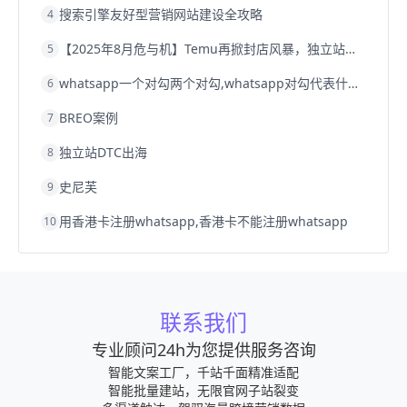
搜索引擎友好型营销网站建设全攻略
4
【2025年8月危与机】Temu再掀封店风暴，独立站才是跨境卖家的避险通道
5
whatsapp一个对勾两个对勾,whatsapp对勾代表什么意思
6
BREO案例
7
独立站DTC出海
8
史尼芙
9
用香港卡注册whatsapp,香港卡不能注册whatsapp
10
联系我们
专业顾问24h为您提供服务咨询
智能文案工厂，千站千面精准适配
智能批量建站，无限官网子站裂变