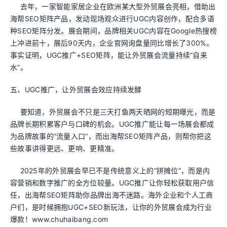
去年，一家智能家居企业在欧洲某大型外贸展会亮相，借助出
海帮SEO矩阵产品，发动现场观众进行UGC内容创作，配合多语
种SEO矩阵分发。展会期间，品牌相关UGC内容在Google热搜榜
上冲进前十，展后90天内，企业官网询盘量同比增长了300%。
事实证明，UGC推广+SEO矩阵，能让外贸展会流量持续“自来
水”。
五、UGC推广，让外贸展会效应持续发酵
要知道，外贸展会不只是三天打鱼两天晒网的短期曝光，而是
品牌长期积累客户与口碑的机会。UGC推广能让每一场展会都成
为品牌故事的“流量入口”，而出海帮SEO矩阵产品，则帮你把这
些故事讲得更远、更响、更精准。
2025年的外贸展会早已不是传统意义上的“拼摊位”，而是内
容营销和数字推广的全方位较量。UGC推广让你轻松获取用户信
任，出海帮SEO矩阵助你品牌出海不迷路。海外企业和个人工商
户们，是时候拥抱UGC+SEO新玩法，让你的外贸展会成为行业
爆款！www.chuhaibang.com