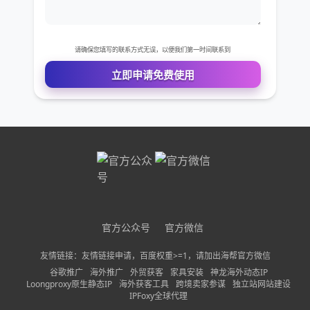
免费VIP权限体验
您的姓名
您的电话
公司名称
需求描述
官方公众号
官方微信
友情链接：友情链接申请，百度权重>=1，请加出海帮官方微信
请确保您填写的联系方式无误，以便我们第一时间联系到
谷歌推广
海外推广
外贸获客
家具安装
神龙海外动态IP
Loongproxy原生静态IP
海外获客工具
跨境卖家参谋
独立站网站建设
立即申请免费使用
IPFoxy全球代理