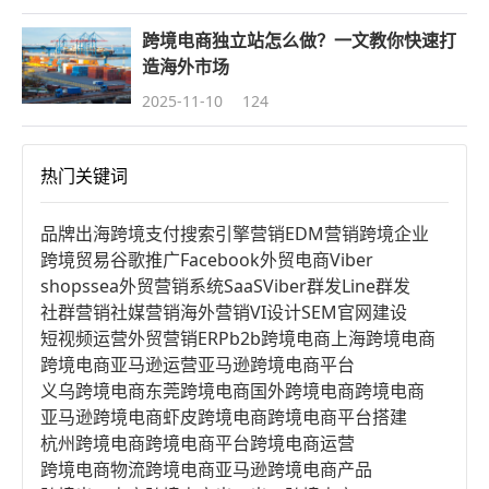
跨境电商独立站怎么做？一文教你快速打
造海外市场
2025-11-10
124
热门关键词
品牌出海
跨境支付
搜索引擎营销
EDM营销
跨境企业
跨境贸易
谷歌推广
Facebook
外贸电商
Viber
shopssea
外贸营销系统
SaaS
Viber群发
Line群发
社群营销
社媒营销
海外营销
VI设计
SEM
官网建设
短视频运营
外贸营销
ERP
b2b跨境电商
上海跨境电商
跨境电商亚马逊运营
亚马逊跨境电商平台
义乌跨境电商
东莞跨境电商
国外跨境电商
跨境电商
亚马逊跨境电商
虾皮跨境电商
跨境电商平台搭建
杭州跨境电商
跨境电商平台
跨境电商运营
跨境电商物流
跨境电商亚马逊
跨境电商产品