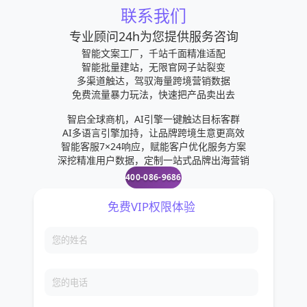
联系我们
专业顾问24h为您提供服务咨询
智能文案工厂，千站千面精准适配
智能批量建站，无限官网子站裂变
多渠道触达，驾驭海量跨境营销数据
免费流量暴力玩法，快速把产品卖出去
智启全球商机，AI引擎一键触达目标客群
AI多语言引擎加持，让品牌跨境生意更高效
智能客服7×24响应，赋能客户优化服务方案
深挖精准用户数据，定制一站式品牌出海营销
400-086-9686