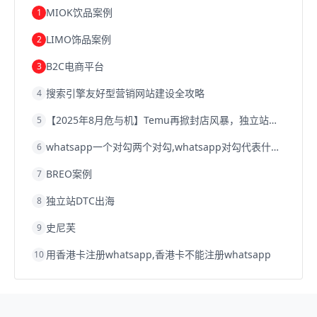
跨境电商优势
跨境电商的优势
seo运营
seo优化
seo
MIOK饮品案例
1
Shopify
独立站
whatsapp群发
LIMO饰品案例
2
B2C电商平台
3
搜索引擎友好型营销网站建设全攻略
4
【2025年8月危与机】Temu再掀封店风暴，独立站才是跨境卖家的避险通道
5
whatsapp一个对勾两个对勾,whatsapp对勾代表什么意思
6
BREO案例
7
独立站DTC出海
8
史尼芙
9
用香港卡注册whatsapp,香港卡不能注册whatsapp
10