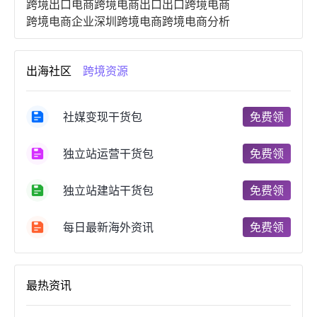
跨境出口电商
跨境电商出口
出口跨境电商
跨境电商企业
深圳跨境电商
跨境电商分析
进口跨境电商
跨境电商服务
广州跨境电商
跨境电商市场
跨境电商创业
跨境电商注册
出海社区
跨境资源
跨境电商开店
跨境电商营销
跨境电商网站
跨境电商商品
个人跨境电商
跨境电商案例
国内跨境电商
跨境电商管理
跨境电商卖家
社媒变现干货包
免费领
郑州跨境电商
跨境电商趋势
广东跨境电商
跨境电商支付
阿里跨境电商
全球跨境电商
独立站运营干货包
免费领
跨境电商费用
美国跨境电商
跨境电商仓储
跨境电商推广
河南跨境电商
日本跨境电商
独立站建站干货包
免费领
天津跨境电商
东南亚跨境电商
跨境电商教程
成都跨境电商
独立站跨境电商
跨境电商独立站
跨境电商b2b
阿里巴巴跨境电商
跨境电商erp
每日最新海外资讯
免费领
西安跨境电商
韩国跨境电商
跨境电商退税
沈阳跨境电商
跨境电商服务平台
欧洲跨境电商
跨境电商关税
跨境电商网店
跨境电商物流模式
最热资讯
跨境电商建站
跨境电商国际物流
跨境电商结算
浙江跨境电商
宁波跨境电商
跨境电商的模式