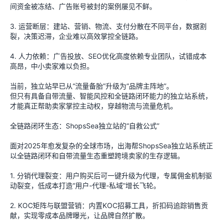
间资金被冻结、广告账号被封的案例屡见不鲜。
3. 运营断层：建站、营销、物流、支付分散在不同平台，数据割
裂，决策迟滞，企业难以高效掌控全链路。
4. 人力依赖：广告投放、SEO优化高度依赖专业团队，试错成本
高昂，中小卖家难以负担。
当前，独立站早已从“流量备胎”升级为“品牌主阵地”。
但只有具备自带流量、智能风控和全链路闭环能力的独立站系统，
才能真正帮助卖家掌控主动权，穿越物流与流量危机。
全链路闭环生态：ShopsSea独立站的“自救公式”
面对2025年愈发复杂的全球市场，出海帮ShopsSea独立站系统正
以全链路闭环和自带流量生态重塑跨境卖家的生存逻辑。
1. 分销代理裂变：用户购买后可一键升级为代理，专属佣金机制驱
动裂变，低成本打造“用户-代理-私域”增长飞轮。
2. KOC矩阵与联盟营销：内置KOC招募工具，折扣码追踪销售贡
献，实现零成本品牌曝光，让品牌自然扩散。