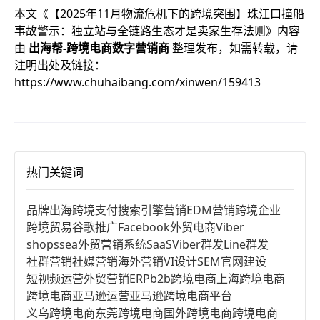
本文《
【2025年11月物流危机下的跨境突围】珠江口撞船
事故警示：独立站与全链路生态才是卖家生存法则
》内容
由
出海帮-跨境电商数字营销商
整理发布，如需转载，请
注明出处及链接：
https://www.chuhaibang.com/xinwen/159413
热门关键词
品牌出海
跨境支付
搜索引擎营销
EDM营销
跨境企业
跨境贸易
谷歌推广
Facebook
外贸电商
Viber
shopssea
外贸营销系统
SaaS
Viber群发
Line群发
社群营销
社媒营销
海外营销
VI设计
SEM
官网建设
短视频运营
外贸营销
ERP
b2b跨境电商
上海跨境电商
跨境电商亚马逊运营
亚马逊跨境电商平台
义乌跨境电商
东莞跨境电商
国外跨境电商
跨境电商