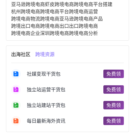
亚马逊跨境电商
虾皮跨境电商
跨境电商平台搭建
杭州跨境电商
跨境电商平台
跨境电商运营
跨境电商物流
跨境电商亚马逊
跨境电商产品
跨境出口电商
跨境电商出口
出口跨境电商
跨境电商企业
深圳跨境电商
跨境电商分析
进口跨境电商
跨境电商服务
广州跨境电商
跨境电商市场
跨境电商创业
跨境电商注册
出海社区
跨境资源
跨境电商开店
跨境电商营销
跨境电商网站
跨境电商商品
个人跨境电商
跨境电商案例
国内跨境电商
跨境电商管理
跨境电商卖家
社媒变现干货包
免费领
郑州跨境电商
跨境电商趋势
广东跨境电商
跨境电商支付
阿里跨境电商
全球跨境电商
独立站运营干货包
免费领
跨境电商费用
美国跨境电商
跨境电商仓储
跨境电商推广
河南跨境电商
日本跨境电商
独立站建站干货包
免费领
天津跨境电商
东南亚跨境电商
跨境电商教程
成都跨境电商
独立站跨境电商
跨境电商独立站
跨境电商b2b
阿里巴巴跨境电商
跨境电商erp
每日最新海外资讯
免费领
西安跨境电商
韩国跨境电商
跨境电商退税
沈阳跨境电商
跨境电商服务平台
欧洲跨境电商