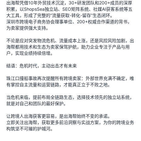
出海帮凭借10年外贸技术沉淀，30+研发团队和200+成员的深厚
积累，以ShopsSea独立站、SEO矩阵系统、社媒AI获客系统等五
大工具，形成了完整的“流量获取-转化-留存”生态闭环。
深圳市跨境电子商务协会理事单位、200+权威合作渠道的背书，
为卖家提供强大支持。
不论是应对突发物流危机、流量成本上涨，还是风控风险加剧，出
海帮都用技术和生态为卖家保驾护航，助力企业专注于产品与用
户，实现业绩持续倍增。
结语：危机时代，主动出击才有未来
珠江口撞船事故再次提醒所有跨境卖家：外部世界充满不确定，唯
有掌控自主流量和运营链路，才能真正立于不败之地。
当危机来临，提前布局全链路生态，选择技术领先的独立站系统，
就是对自己和团队的最好保护。
让跨境人出海获客更容易，是出海帮始终不变的承诺。
立即关注出海帮，获取更多前沿洞察与实战方案，为你的跨境业务
构筑坚不可摧的护城河。