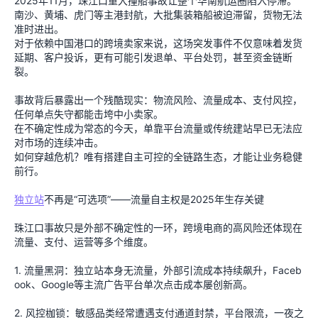
2025年11月，珠江口重大撞船事故让整个华南航运圈陷入停滞。
南沙、黄埔、虎门等主港封航，大批集装箱船被迫滞留，货物无法
准时进出。
对于依赖中国港口的跨境卖家来说，这场突发事件不仅意味着发货
延期、客户投诉，更有可能引发退单、平台处罚，甚至资金链断
裂。
事故背后暴露出一个残酷现实：物流风险、流量成本、支付风控，
任何单点失守都能击垮中小卖家。
在不确定性成为常态的今天，单靠平台流量或传统建站早已无法应
对市场的连续冲击。
如何穿越危机？唯有搭建自主可控的全链路生态，才能让业务稳健
前行。
独立站
不再是“可选项”——流量自主权是2025年生存关键
珠江口事故只是外部不确定性的一环，跨境电商的高风险还体现在
流量、支付、运营等多个维度。
1. 流量黑洞：独立站本身无流量，外部引流成本持续飙升，Faceb
ook、Google等主流广告平台单次点击成本屡创新高。
2. 风控枷锁：敏感品类经常遭遇支付通道封禁，平台限流，一夜之