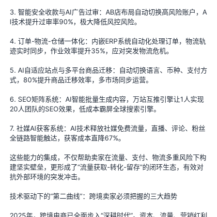
3. 智能安全收款与AI广告过审：AB店布局自动切换高风险账户，A
I技术提升过审率90%，极大降低风控风险。
4. 订单-物流-仓储一体化：内嵌ERP系统自动化处理订单，物流轨
迹实时同步，作业效率提升35%，应对突发物流危机。
5. AI自适应站点与多平台商品迁移：自动切换语言、币种、支付方
式，80%提升商品迁移效率，多市场同步运营。
6. SEO矩阵系统：AI智能批量生成内容，万站互推引擎让1人实现
20人团队的SEO效果，低成本霸屏全球搜索引擎。
7. 社媒AI获客系统：AI技术释放社媒免费流量，直播、评论、粉丝
全链路智能触达，获客成本直降67%。
这些能力的集成，不仅帮助卖家在流量、支付、物流多重风险下构
建坚实壁垒，更形成了“流量获取-转化-留存”的闭环生态，有效对
抗外部环境的突发冲击。
技术驱动下的“第二曲线”：跨境卖家必须把握的三大趋势
2025年，跨境电商已全面步入“深耕时代”。资本、流量、营销红利