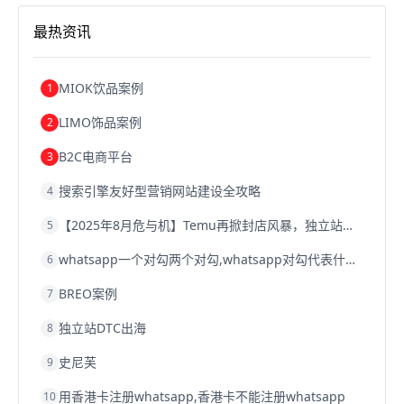
跨境电商关税
跨境电商网店
跨境电商物流模式
最热资讯
跨境电商建站
跨境电商国际物流
跨境电商结算
浙江跨境电商
宁波跨境电商
跨境电商的模式
跨境电商优势
跨境电商的优势
seo运营
seo优化
seo
MIOK饮品案例
1
Shopify
独立站
whatsapp群发
LIMO饰品案例
2
B2C电商平台
3
搜索引擎友好型营销网站建设全攻略
4
【2025年8月危与机】Temu再掀封店风暴，独立站才是跨境卖家的避险通道
5
whatsapp一个对勾两个对勾,whatsapp对勾代表什么意思
6
BREO案例
7
独立站DTC出海
8
史尼芙
9
用香港卡注册whatsapp,香港卡不能注册whatsapp
10