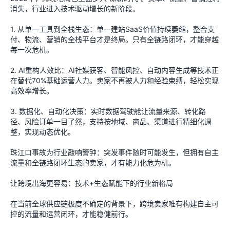
消失，行业进入技术驱动增长的新阶段。
1. 从单一工具到全栈生态：单一建站SaaS价值持续萎缩，整合支
付、物流、营销的全栈平台才是终局。只有全链路闭环，才能穿越
每一次危机。
2. AI重构人效比：AI社媒获客、智能风控、自动内容生成等技术正
在替代70%基础运营人力。卖家不再被人力和经验束缚，轻松实现
高效率增长。
3. 数据化、自动化决策：实时数据驾驶舱让流量来源、转化路
径、风险订单一目了然，支持按地域、商品、渠道进行精细化调
整，实现动态优化。
珠江口事故为行业敲响警钟：突发事件随时可能发生，但拥有自主
流量和全链路闭环生态的卖家，才有能力化危为机。
让跨境出海更容易：技术+生态赋能下的行业新格局
在当前全球供应链极度不确定的背景下，跨境卖家唯有构建自主可
控的流量和运营闭环，才能稳健前行。