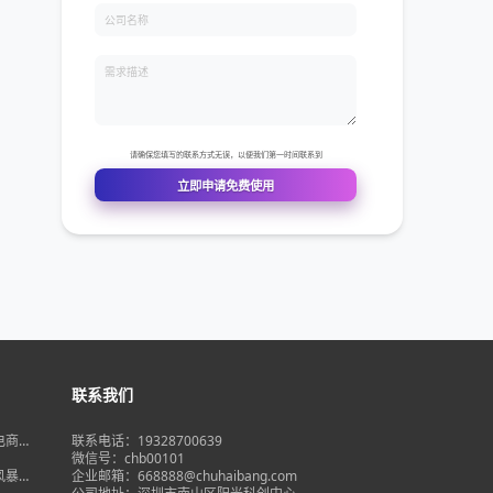
联系我们
境电商大
联系电话：19328700639
在即，
微信号：chb00101
何突
品风暴】
企业邮箱：668888@chuhaibang.com