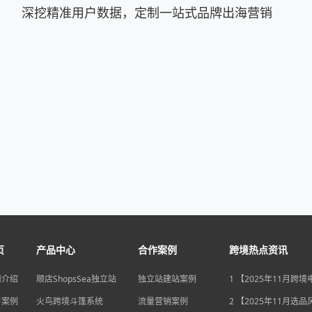
深挖精准用户数据，定制一站式品牌出海营销
页
产品中心
合作案例
跨境热点资讯
司介绍
顺店ShopsSea独立站
独立站建站案例
1 【2025年11月跨
变局】eBay店铺升级
户案例
火鸟跨境斗篷系统
流量营销案例
独立站流量自主权如
2 【2025年11月选