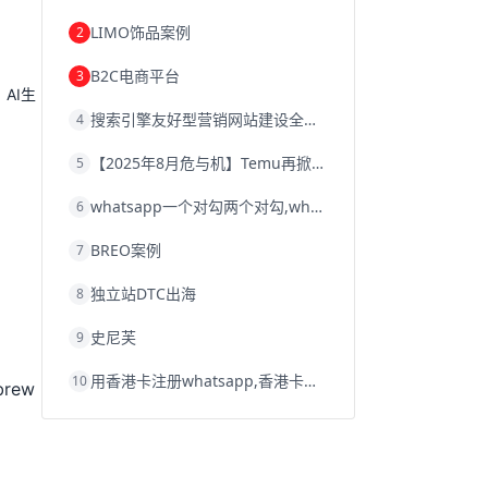
韩国跨境电商
跨境电商退税
LIMO饰品案例
2
沈阳跨境电商
跨境电商服务平台
欧洲跨境电商
跨境电商关税
B2C电商平台
3
跨境电商网店
跨境电商物流模式
AI生
跨境电商建站
跨境电商国际物流
搜索引擎友好型营销网站建设全攻略
4
跨境电商结算
浙江跨境电商
宁波跨境电商
跨境电商的模式
【2025年8月危与机】Temu再掀封店风暴，独立站才是跨境卖家的避险通道
5
跨境电商优势
跨境电商的优势
seo运营
seo优化
seo
Shopify
独立站
whatsapp一个对勾两个对勾,whatsapp对勾代表什么意思
6
whatsapp群发
BREO案例
7
独立站DTC出海
8
史尼芙
9
用香港卡注册whatsapp,香港卡不能注册whatsapp
10
rew