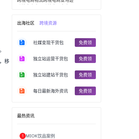
跨境电商产品
跨境出口电商
跨境电商出口
出口跨境电商
跨境电商企业
深圳跨境电商
出海社区
跨境资源
跨境电商分析
进口跨境电商
跨境电商服务
广州跨境电商
跨境电商市场
跨境电商创业
社媒变现干货包
免费领
跨境电商注册
跨境电商开店
跨境电商营销
跨境电商网站
t。
跨境电商商品
个人跨境电商
独立站运营干货包
免费领
索，移
跨境电商案例
国内跨境电商
跨境电商管理
跨境电商卖家
郑州跨境电商
跨境电商趋势
独立站建站干货包
免费领
广东跨境电商
跨境电商支付
阿里跨境电商
全球跨境电商
每日最新海外资讯
免费领
跨境电商费用
美国跨境电商
跨境电商仓储
跨境电商推广
河南跨境电商
日本跨境电商
天津跨境电商
东南亚跨境电商
最热资讯
跨境电商教程
成都跨境电商
独立站跨境电商
跨境电商独立站
跨境电商b2b
阿里巴巴跨境电商
MIOK饮品案例
1
跨境电商erp
西安跨境电商