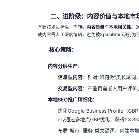
二、进阶级：内容价值与本地市
基础技术达标后，需转向
内容质量
与
本地相关性
。2
成内容需人工深度编辑，避免被SpamBrain识别为
核心策略：
内容分层生产
：
信息型内容
：针对“如何做”类长尾词
交易型内容
：产品页需嵌入用户评价
本地SEO推广精细化
：
优化Google Business Prof
ery通过多地点GBP优化，获得23.
布局“城市+服务”类关键词，创建本