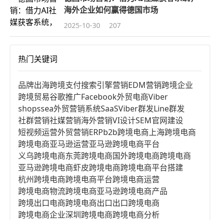
海外企业如何赢得德国市场
2025-10-30
207
热门关键词
品牌出海
跨境支付
搜索引擎营销
EDM营销
跨境企业
跨境贸易
谷歌推广
Facebook
外贸电商
Viber
shopssea
外贸营销系统
SaaS
Viber群发
Line群发
社群营销
社媒营销
海外营销
VI设计
SEM
官网建设
短视频运营
外贸营销
ERP
b2b跨境电商
上海跨境电商
跨境电商亚马逊运营
亚马逊跨境电商平台
义乌跨境电商
东莞跨境电商
国外跨境电商
跨境电商
亚马逊跨境电商
虾皮跨境电商
跨境电商平台搭建
杭州跨境电商
跨境电商平台
跨境电商运营
跨境电商物流
跨境电商亚马逊
跨境电商产品
跨境出口电商
跨境电商出口
出口跨境电商
跨境电商企业
深圳跨境电商
跨境电商分析