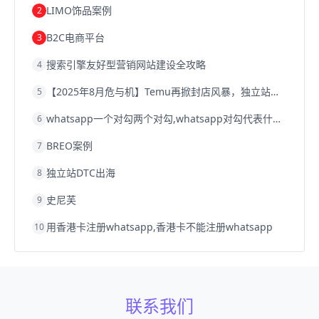
LIMO饰品案例
2
B2C电商平台
3
搜索引擎友好型营销网站建设全攻略
4
【2025年8月危与机】Temu再掀封店风暴，独立站才是跨境卖家的避险通道
5
whatsapp一个对勾两个对勾,whatsapp对勾代表什么意思
6
BREO案例
7
独立站DTC出海
8
史尼芙
9
用香港卡注册whatsapp,香港卡不能注册whatsapp
10
联系我们