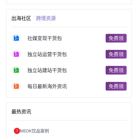
进口跨境电商
跨境电商服务
广州跨境电商
跨境电商市场
跨境电商创业
跨境电商注册
出海社区
跨境资源
跨境电商开店
跨境电商营销
跨境电商网站
跨境电商商品
个人跨境电商
跨境电商案例
国内跨境电商
跨境电商管理
跨境电商卖家
社媒变现干货包
免费领
郑州跨境电商
跨境电商趋势
广东跨境电商
跨境电商支付
阿里跨境电商
全球跨境电商
独立站运营干货包
免费领
跨境电商费用
美国跨境电商
跨境电商仓储
跨境电商推广
河南跨境电商
日本跨境电商
独立站建站干货包
免费领
天津跨境电商
东南亚跨境电商
跨境电商教程
成都跨境电商
独立站跨境电商
跨境电商独立站
跨境电商b2b
阿里巴巴跨境电商
跨境电商erp
每日最新海外资讯
免费领
西安跨境电商
韩国跨境电商
跨境电商退税
沈阳跨境电商
跨境电商服务平台
欧洲跨境电商
跨境电商关税
跨境电商网店
跨境电商物流模式
最热资讯
跨境电商建站
跨境电商国际物流
跨境电商结算
浙江跨境电商
宁波跨境电商
跨境电商的模式
跨境电商优势
跨境电商的优势
seo运营
seo优化
seo
MIOK饮品案例
1
Shopify
独立站
whatsapp群发